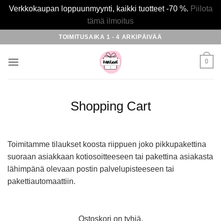
Verkkokaupan loppuunmyynti, kaikki tuotteet -70 %.
Piilota
tämä ilmoitus
Skip
TOIMITUSAIKA 1 - 4 ARKIPÄIVÄÄ
to
content
0
Shopping Cart
Toimitamme tilaukset koosta riippuen joko pikkupakettina
suoraan asiakkaan kotiosoitteeseen tai pakettina asiakasta
lähimpänä olevaan postin palvelupisteeseen tai
pakettiautomaattiin.
Ostoskori on tyhjä.