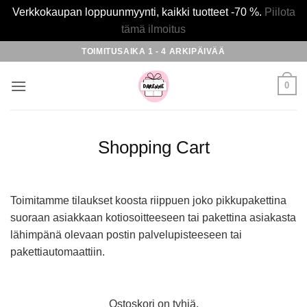
Verkkokaupan loppuunmyynti, kaikki tuotteet -70 %.
Piilota
tämä ilmoitus
Skip
TOIMITUSAIKA 1 - 4 ARKIPÄIVÄÄ
to
content
0
Shopping Cart
Toimitamme tilaukset koosta riippuen joko pikkupakettina
suoraan asiakkaan kotiosoitteeseen tai pakettina asiakasta
lähimpänä olevaan postin palvelupisteeseen tai
pakettiautomaattiin.
Ostoskori on tyhjä.