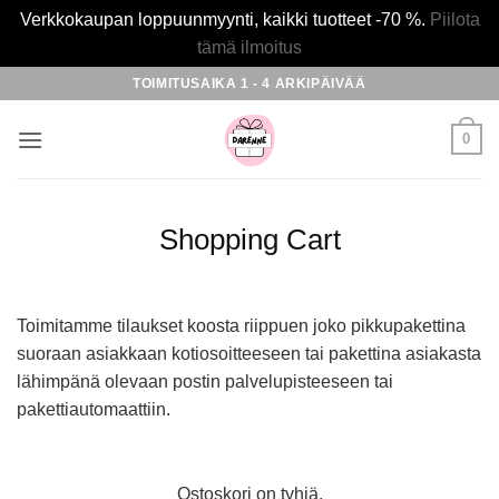
Verkkokaupan loppuunmyynti, kaikki tuotteet -70 %.
Piilota
tämä ilmoitus
Skip
TOIMITUSAIKA 1 - 4 ARKIPÄIVÄÄ
to
content
0
Shopping Cart
Toimitamme tilaukset koosta riippuen joko pikkupakettina
suoraan asiakkaan kotiosoitteeseen tai pakettina asiakasta
lähimpänä olevaan postin palvelupisteeseen tai
pakettiautomaattiin.
Ostoskori on tyhjä.