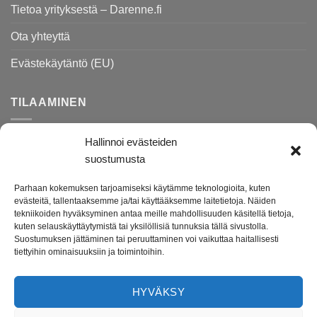
Tietoa yrityksestä – Darenne.fi
Ota yhteyttä
Evästekäytäntö (EU)
TILAAMINEN
Hallinnoi evästeiden
Rekisteri- ja tietosuojaseloste
suostumusta
Toimitusehdot
Parhaan kokemuksen tarjoamiseksi käytämme teknologioita, kuten
Palautusohjeet
evästeitä, tallentaaksemme ja/tai käyttääksemme laitetietoja. Näiden
tekniikoiden hyväksyminen antaa meille mahdollisuuden käsitellä tietoja,
kuten selauskäyttäytymistä tai yksilöllisiä tunnuksia tällä sivustolla.
Suostumuksen jättäminen tai peruuttaminen voi vaikuttaa haitallisesti
Darenne.fi on lahjatavara- ja lifestyleputiikki verkossa.
tiettyihin ominaisuuksiin ja toimintoihin.
Tuotevalikoimasta löydät ihanat lahjatavarat ja kodin tarvikkeet
etenkin lapsille ja lapsiperheille. Verkkokauppamme on avoinna
HYVÄKSY
ympäri vuorokauden ja toimitusaika tuotteillemme on vain 1-4
arkipäivää.