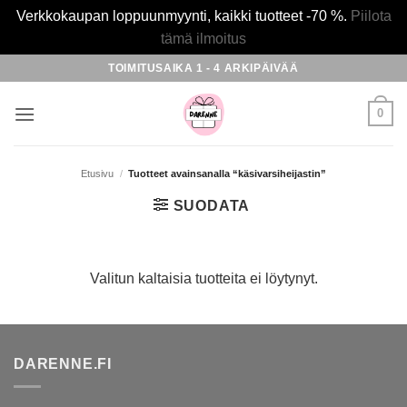
Verkkokaupan loppuunmyynti, kaikki tuotteet -70 %.
Piilota
tämä ilmoitus
Skip
TOIMITUSAIKA 1 - 4 ARKIPÄIVÄÄ
to
content
0
Etusivu
/
Tuotteet avainsanalla “käsivarsiheijastin”
SUODATA
Valitun kaltaisia tuotteita ei löytynyt.
DARENNE.FI