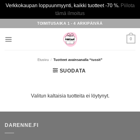
Verkkokaupan loppuunmyynti, kaikki tuotteet -70 %.
Piilota
tämä ilmoitus
Skip
TOIMITUSAIKA 1 - 4 ARKIPÄIVÄÄ
to
content
0
Etusivu
/
Tuotteet avainsanalla “tussit”
SUODATA
Valitun kaltaisia tuotteita ei löytynyt.
DARENNE.FI