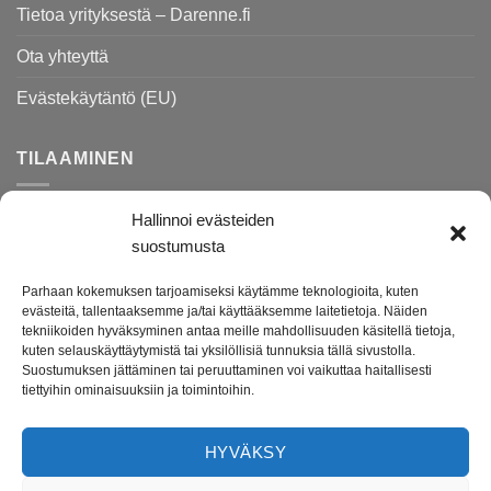
Tietoa yrityksestä – Darenne.fi
Ota yhteyttä
Evästekäytäntö (EU)
TILAAMINEN
Hallinnoi evästeiden
Rekisteri- ja tietosuojaseloste
suostumusta
Toimitusehdot
Parhaan kokemuksen tarjoamiseksi käytämme teknologioita, kuten
Palautusohjeet
evästeitä, tallentaaksemme ja/tai käyttääksemme laitetietoja. Näiden
tekniikoiden hyväksyminen antaa meille mahdollisuuden käsitellä tietoja,
kuten selauskäyttäytymistä tai yksilöllisiä tunnuksia tällä sivustolla.
Suostumuksen jättäminen tai peruuttaminen voi vaikuttaa haitallisesti
Darenne.fi on lahjatavara- ja lifestyleputiikki verkossa.
tiettyihin ominaisuuksiin ja toimintoihin.
Tuotevalikoimasta löydät ihanat lahjatavarat ja kodin tarvikkeet
etenkin lapsille ja lapsiperheille. Verkkokauppamme on avoinna
HYVÄKSY
ympäri vuorokauden ja toimitusaika tuotteillemme on vain 1-4
arkipäivää.