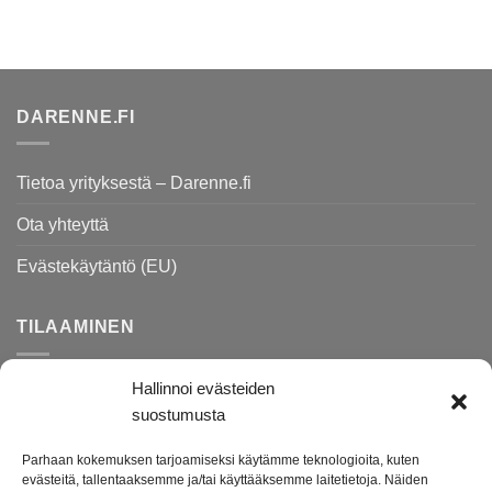
DARENNE.FI
Tietoa yrityksestä – Darenne.fi
Ota yhteyttä
Evästekäytäntö (EU)
TILAAMINEN
Hallinnoi evästeiden
Rekisteri- ja tietosuojaseloste
suostumusta
Toimitusehdot
Parhaan kokemuksen tarjoamiseksi käytämme teknologioita, kuten
Palautusohjeet
evästeitä, tallentaaksemme ja/tai käyttääksemme laitetietoja. Näiden