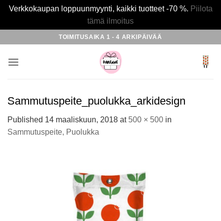
Verkkokaupan loppuunmyynti, kaikki tuotteet -70 %.
Piilota
tämä ilmoitus
Skip
TOIMITUSAIKA 1 - 4 ARKIPÄIVÄÄ
to
content
Sammutuspeite_puolukka_arkidesign
Published
14 maaliskuun, 2018
at
500 × 500
in
Sammutuspeite, Puolukka