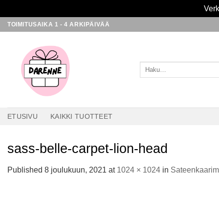
Verk
Skip
TOIMITUSAIKA 1 - 4 ARKIPÄIVÄÄ
to
content
Etsi:
ETUSIVU
KAIKKI TUOTTEET
sass-belle-carpet-lion-head
Published
8 joulukuun, 2021
at
1024 × 1024
in
Sateenkaarima