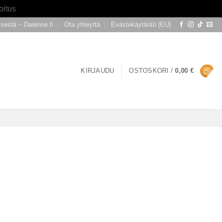
oitus
ksestä – Darenne.fi
Ota yhteyttä
Evästekäytäntö (EU)
KIRJAUDU
OSTOSKORI /
0,00
€