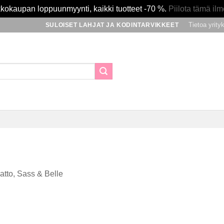
kokaupan loppuunmyynti, kaikki tuotteet -70 %.
Piilota tämä ilm
Tietoa yrity
SULOISET LAHJAT JA KODINTARVIKKEET
tto, Sass & Belle