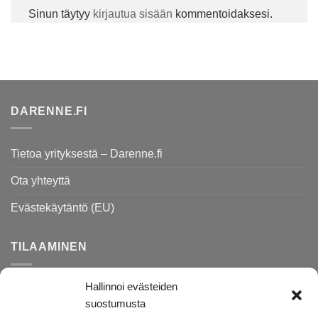
Sinun täytyy
kirjautua sisään
kommentoidaksesi.
DARENNE.FI
Tietoa yrityksestä – Darenne.fi
Ota yhteyttä
Evästekäytäntö (EU)
TILAAMINEN
Hallinnoi evästeiden
Rekisteri- ja tietosuojaseloste
suostumusta
Toimitusehdot