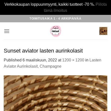
Verkkokaupan loppuunmyynti, kaikki tuotteet -70 %.
Piilota
tämä ilmoitus
Skip
TOIMITUSAIKA 1 - 4 ARKIPÄIVÄÄ
to
content
Sunset aviator lasten aurinkolasit
Published
6 maaliskuun, 2022
at
1200 × 1200
in
Lasten
Aviator Aurinkolasit, Champagne