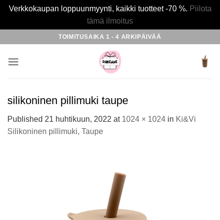
Verkkokaupan loppuunmyynti, kaikki tuotteet -70 %.
Piilota
tämä ilmoitus
Skip
TOIMITUSAIKA 1 - 4 ARKIPÄIVÄÄ
to
content
silikoninen pillimuki taupe
Published
21 huhtikuun, 2022
at
1024 × 1024
in
Ki&Vi
Silikoninen pillimuki, Taupe