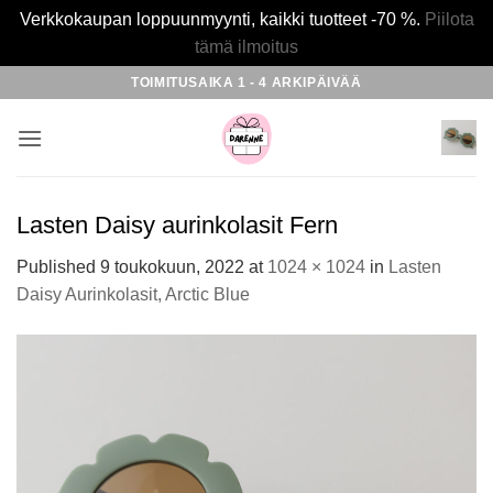
Verkkokaupan loppuunmyynti, kaikki tuotteet -70 %.
Piilota
tämä ilmoitus
Skip
TOIMITUSAIKA 1 - 4 ARKIPÄIVÄÄ
to
content
Lasten Daisy aurinkolasit Fern
Published
9 toukokuun, 2022
at
1024 × 1024
in
Lasten
Daisy Aurinkolasit, Arctic Blue