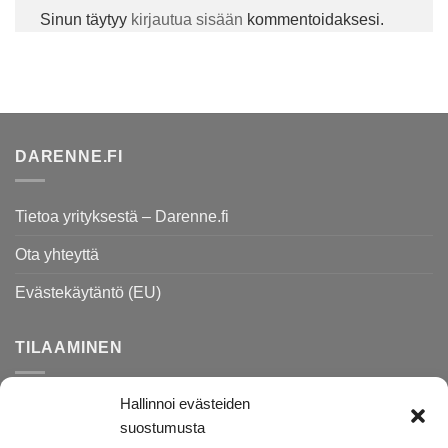
Sinun täytyy
kirjautua sisään
kommentoidaksesi.
DARENNE.FI
Tietoa yrityksestä – Darenne.fi
Ota yhteyttä
Evästekäytäntö (EU)
TILAAMINEN
Hallinnoi evästeiden
Rekisteri- ja tietosuojaseloste
suostumusta
Toimitusehdot