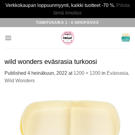
Verkkokaupan loppuunmyynti, kaikki tuotteet -70 %.
Piilota
tämä ilmoitus
Skip
TOIMITUSAIKA 1 - 4 ARKIPÄIVÄÄ
to
content
wild wonders eväsrasia turkoosi
Published
4 heinäkuun, 2022
at
1200 × 1200
in
Eväsrasia,
Wild Wonders