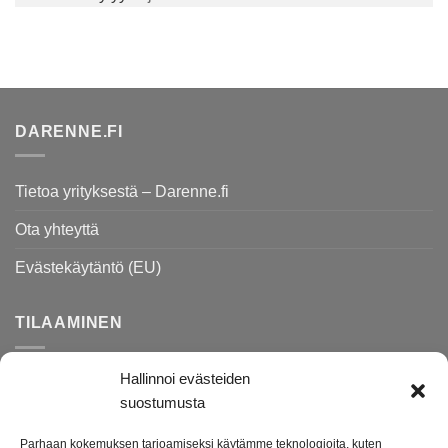
DARENNE.FI
Tietoa yrityksestä – Darenne.fi
Ota yhteyttä
Evästekäytäntö (EU)
TILAAMINEN
Hallinnoi evästeiden
Rekisteri- ja tietosuojaseloste
suostumusta
Toimitusehdot
Parhaan kokemuksen tarjoamiseksi käytämme teknologioita, kuten