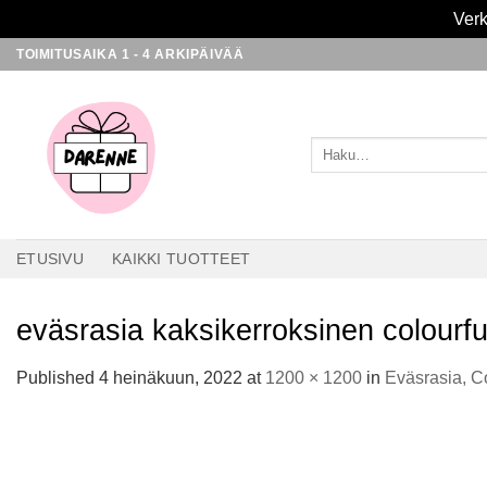
Verk
Skip
TOIMITUSAIKA 1 - 4 ARKIPÄIVÄÄ
to
content
Etsi:
ETUSIVU
KAIKKI TUOTTEET
eväsrasia kaksikerroksinen colourfu
Published
4 heinäkuun, 2022
at
1200 × 1200
in
Eväsrasia, C