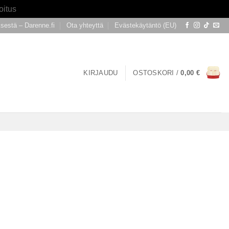
oitus
ksestä – Darenne.fi
Ota yhteyttä
Evästekäytäntö (EU)
KIRJAUDU
OSTOSKORI /
0,00
€