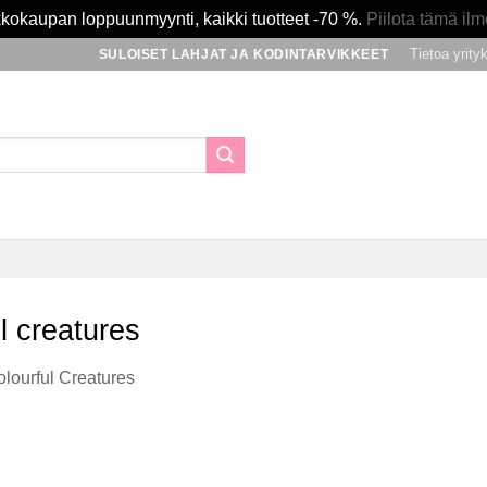
kokaupan loppuunmyynti, kaikki tuotteet -70 %.
Piilota tämä ilm
Tietoa yrity
SULOISET LAHJAT JA KODINTARVIKKEET
l creatures
olourful Creatures