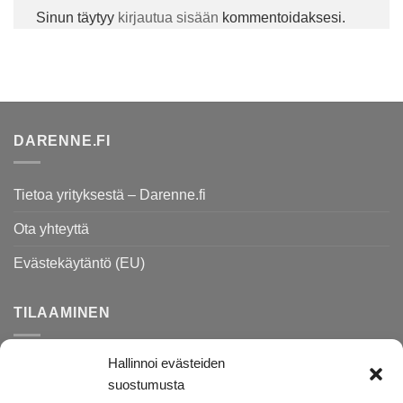
Sinun täytyy
kirjautua sisään
kommentoidaksesi.
DARENNE.FI
Tietoa yrityksestä – Darenne.fi
Ota yhteyttä
Evästekäytäntö (EU)
TILAAMINEN
Hallinnoi evästeiden
Rekisteri- ja tietosuojaseloste
suostumusta
Toimitusehdot