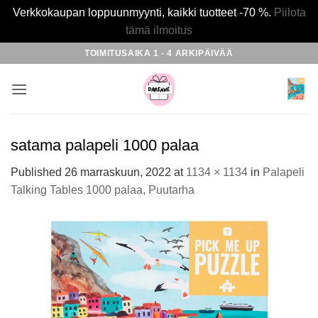
Verkkokaupan loppuunmyynti, kaikki tuotteet -70 %.
Piilota
tämä ilmoitus
Skip
TOIMITUSAIKA 1 - 4 ARKIPÄIVÄÄ
to
content
satama palapeli 1000 palaa
Published
26 marraskuun, 2022
at
1134 × 1134
in
Palapeli
Talking Tables 1000 palaa, Puutarha