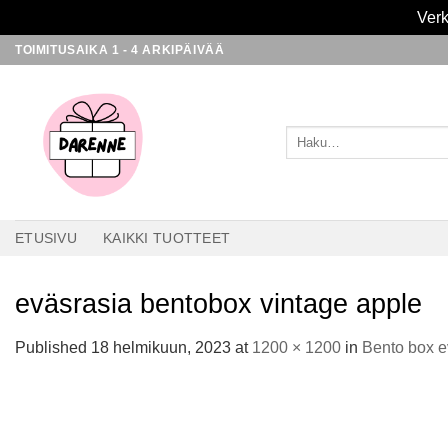
Verk
Skip
TOIMITUSAIKA 1 - 4 ARKIPÄIVÄÄ
to
content
Etsi:
ETUSIVU
KAIKKI TUOTTEET
eväsrasia bentobox vintage apple
Published
18 helmikuun, 2023
at
1200 × 1200
in
Bento box e