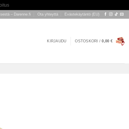
oitus
ksestä – Darenne.fi
Ota yhteyttä
Evästekäytäntö (EU)
KIRJAUDU
OSTOSKORI /
0,00
€