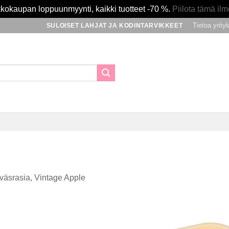
kokaupan loppuunmyynti, kaikki tuotteet -70 %.
Piilota tämä ilm
Tietoa yrity
SULOISET LAHJAT JA KODINTARVIKKEET
väsrasia, Vintage Apple