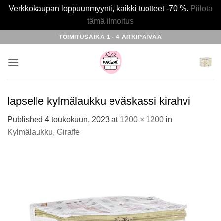
Verkkokaupan loppuunmyynti, kaikki tuotteet -70 %.
Piilota
tämä ilmoitus
Skip
TOIMITUSAIKA 1 - 4 ARKIPÄIVÄÄ
to
content
lapselle kylmälaukku eväskassi kirahvi
Published
4 toukokuun, 2023
at
1200 × 1200
in
Kylmälaukku, Giraffe