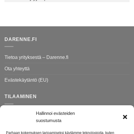
DARENNE.FI
Tietoa yrityksestä – Darenne.fi
Ota yhteyttä
Evästekäytäntö (EU)
TILAAMINEN
Hallinnoi evästeiden
Rekisteri- ja tietosuojaseloste
suostumusta
Toimitusehdot
Parhaan kokemuksen tarjoamiseksi käytämme teknologioita, kuten