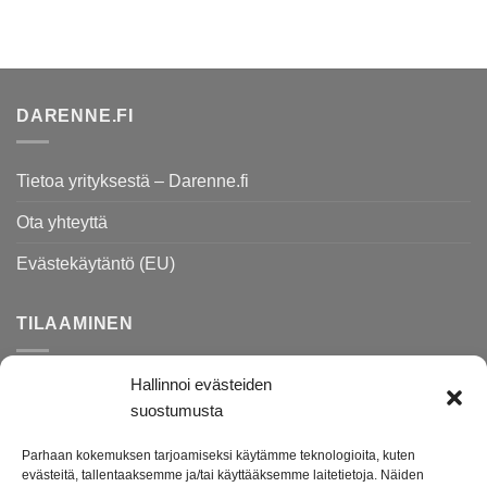
DARENNE.FI
Tietoa yrityksestä – Darenne.fi
Ota yhteyttä
Evästekäytäntö (EU)
TILAAMINEN
Hallinnoi evästeiden
Rekisteri- ja tietosuojaseloste
suostumusta
Toimitusehdot
Parhaan kokemuksen tarjoamiseksi käytämme teknologioita, kuten
Palautusohjeet
evästeitä, tallentaaksemme ja/tai käyttääksemme laitetietoja. Näiden