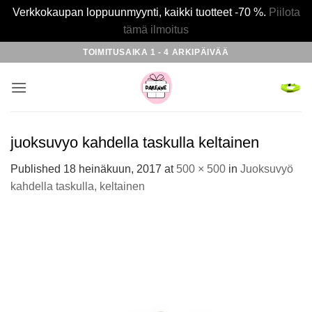
Verkkokaupan loppuunmyynti, kaikki tuotteet -70 %.
Piilota
tämä ilmoitus
Skip
TOIMITUSAIKA 1 - 4 ARKIPÄIVÄÄ
to
content
juoksuvyo kahdella taskulla keltainen
Published
18 heinäkuun, 2017
at
500 × 500
in
Juoksuvyö
kahdella taskulla, keltainen