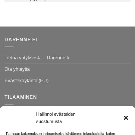
DARENNE.FI
Tietoa yrityksestä – Darenne.fi
Ota yhteyttä
Evästekäytäntö (EU)
TILAAMINEN
Hallinnoi evästeiden
Rekisteri- ja tietosuojaseloste
suostumusta
Toimitusehdot
Parhaan kokemuksen tarjoamiseksi käytämme teknologioita, kuten