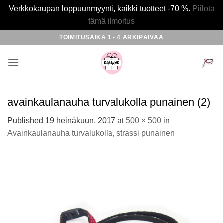
Verkkokaupan loppuunmyynti, kaikki tuotteet -70 %.
Piilota
tämä ilmoitus
Skip
TOIMITUSAIKA 1 - 4 ARKIPÄIVÄÄ
to
content
avainkaulanauha turvalukolla punainen (2)
Published
19 heinäkuun, 2017
at
500 × 500
in
Avainkaulanauha turvalukolla, strassi punainen