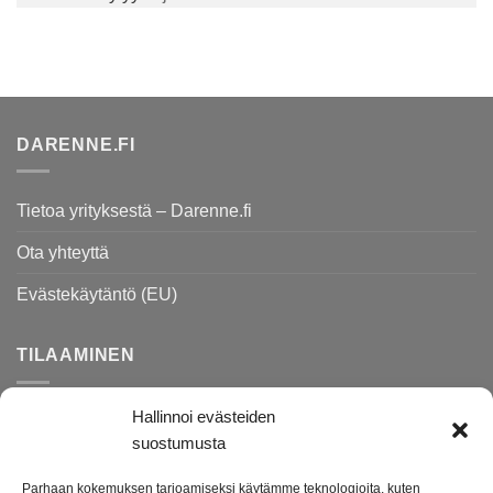
DARENNE.FI
Tietoa yrityksestä – Darenne.fi
Ota yhteyttä
Evästekäytäntö (EU)
TILAAMINEN
Hallinnoi evästeiden
Rekisteri- ja tietosuojaseloste
suostumusta
Toimitusehdot
Parhaan kokemuksen tarjoamiseksi käytämme teknologioita, kuten