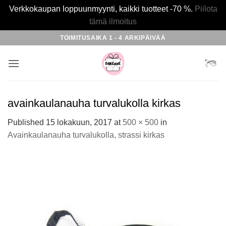
Verkkokaupan loppuunmyynti, kaikki tuotteet -70 %.
Piilota
tämä ilmoitus
Skip
TOIMITUSAIKA 1 - 4 ARKIPÄIVÄÄ
to
content
avainkaulanauha turvalukolla kirkas
Published
15 lokakuun, 2017
at
500 × 500
in
Avainkaulanauha turvalukolla, strassi kirkas