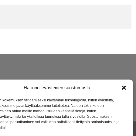
Hallinnoi evästeiden suostumusta
 kokemuksen tarjoamiseksi käytämme teknologioita, kuten evästeitä,
aaksemme ja/tai käyttääksemme laitetietoja. Näiden tekniikoiden
minen antaa meille mahdollisuuden käsitellä tietoja, kuten
äyttäytymistä tai yksilöllisiä tunnuksia tällä sivustolla. Suostumuksen
en tai peruuttaminen voi vaikuttaa haitallisesti tiettyihin ominaisuuksiin ja
ihin.
a lapsiperheille. Verkkokauppamme on avoinna ympäri vuorokauden ja