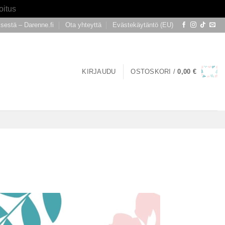
oitus
ksestä – Darenne.fi
Ota yhteyttä
Evästekäytäntö (EU)
KIRJAUDU
OSTOSKORI /
0,00
€