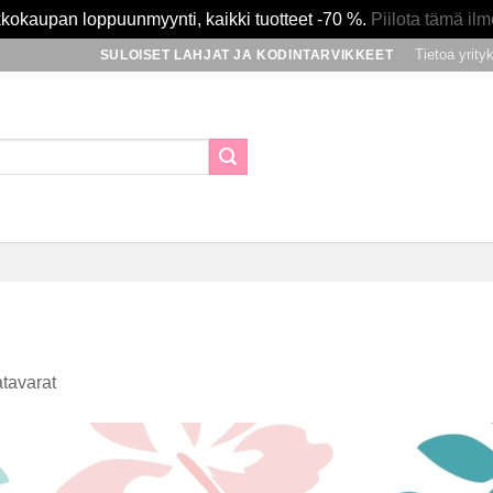
kokaupan loppuunmyynti, kaikki tuotteet -70 %.
Piilota tämä ilm
Tietoa yrity
SULOISET LAHJAT JA KODINTARVIKKEET
tavarat