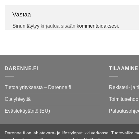
Vastaa
Sinun täytyy
kirjautua sisään
kommentoidaksesi.
DARENNE.FI
TILAAMIN
Tietoa yrityksestä – Darenne.fi
Rekisteri- ja 
Ota yhteyttä
Toimitusehdo
Evästekäytäntö (EU)
Palautusohje
Darenne.fi on lahjatavara- ja lifestyleputiikki verkossa. Tuotevaliko