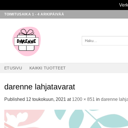
Verk
Skip
TOIMITUSAIKA 1 - 4 ARKIPÄIVÄÄ
to
content
Etsi:
ETUSIVU
KAIKKI TUOTTEET
darenne lahjatavarat
Published
12 toukokuun, 2021
at
1200 × 851
in
darenne lahja