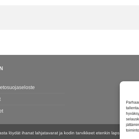
EN
tietosuojaseloste
t
Parhaan
tallent
et
hyväksy
selausk
jättämin
toiminto
imasta löydät ihanat lahjatavarat ja kodin tarvikkeet etenkin lapsille j