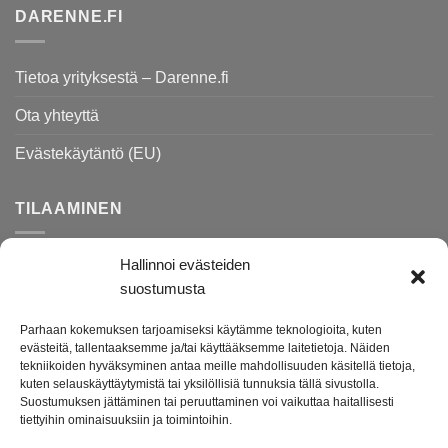
DARENNE.FI
Tietoa yrityksestä – Darenne.fi
Ota yhteyttä
Evästekäytäntö (EU)
TILAAMINEN
Hallinnoi evästeiden
Rekisteri- ja tietosuojaseloste
suostumusta
Toimitusehdot
Parhaan kokemuksen tarjoamiseksi käytämme teknologioita, kuten
Palautusohjeet
evästeitä, tallentaaksemme ja/tai käyttääksemme laitetietoja. Näiden
tekniikoiden hyväksyminen antaa meille mahdollisuuden käsitellä tietoja,
kuten selauskäyttäytymistä tai yksilöllisiä tunnuksia tällä sivustolla.
Suostumuksen jättäminen tai peruuttaminen voi vaikuttaa haitallisesti
Darenne.fi on lahjatavara- ja lifestyleputiikki verkossa.
tiettyihin ominaisuuksiin ja toimintoihin.
Tuotevalikoimasta löydät ihanat lahjatavarat ja kodin tarvikkeet