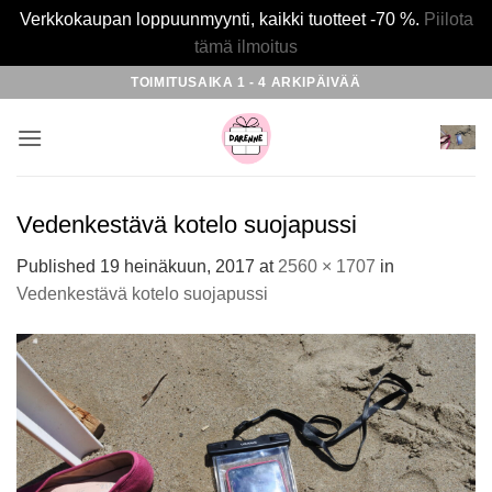
Verkkokaupan loppuunmyynti, kaikki tuotteet -70 %.
Piilota
tämä ilmoitus
Skip
TOIMITUSAIKA 1 - 4 ARKIPÄIVÄÄ
to
content
Vedenkestävä kotelo suojapussi
Published
19 heinäkuun, 2017
at
2560 × 1707
in
Vedenkestävä kotelo suojapussi