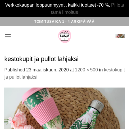
Verkkokaupan loppuunmyynti, kaikki tuotteet -70 %.
Piilota
tämä ilmoitus
Skip
TOIMITUSAIKA 1 - 4 ARKIPÄIVÄÄ
to
content
kestokupit ja pullot lahjaksi
Published
23 maaliskuun, 2020
at
1200 × 500
in
kestokupit
ja pullot lahjaksi