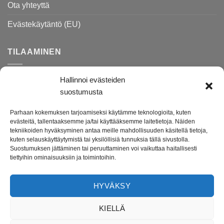
Ota yhteyttä
Evästekäytäntö (EU)
TILAAMINEN
Hallinnoi evästeiden
Rekisteri- ja tietosuojaseloste
suostumusta
Toimitusehdot
Parhaan kokemuksen tarjoamiseksi käytämme teknologioita, kuten
Palautusohjeet
evästeitä, tallentaaksemme ja/tai käyttääksemme laitetietoja. Näiden
tekniikoiden hyväksyminen antaa meille mahdollisuuden käsitellä tietoja,
kuten selauskäyttäytymistä tai yksilöllisiä tunnuksia tällä sivustolla.
Suostumuksen jättäminen tai peruuttaminen voi vaikuttaa haitallisesti
Darenne.fi on lahjatavara- ja lifestyleputiikki verkossa.
tiettyihin ominaisuuksiin ja toimintoihin.
Tuotevalikoimasta löydät ihanat lahjatavarat ja kodin tarvikkeet
etenkin lapsille ja lapsiperheille. Verkkokauppamme on avoinna
HYVÄKSY
ympäri vuorokauden ja toimitusaika tuotteillemme on vain 1-4
arkipäivää.
KIELLÄ
Uusiokäytämme pakkausmateriaaleissa mahdollisimman paljon