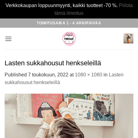
Verkkokaupan loppuunmyynti, kaikki tuotteet -70 %.
Piilota
tämä ilmoitus
Skip
TOIMITUSAIKA 1 - 4 ARKIPÄIVÄÄ
to
content
Lasten sukkahousut henkseleillä
Published
7 toukokuun, 2022
at
1080 × 1080
in
Lasten
sukkahousut henkseleillä