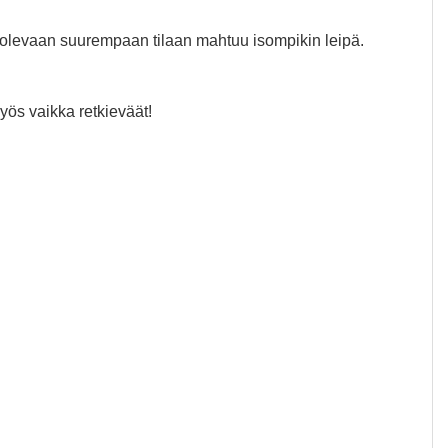
a olevaan suurempaan tilaan mahtuu isompikin leipä.
yös vaikka retkieväät!