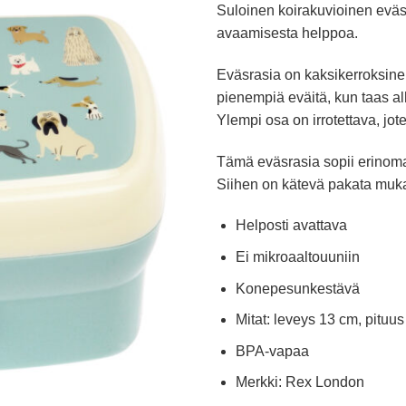
Suloinen koirakuvioinen eväsr
avaamisesta helppoa.
Eväsrasia on kaksikerroksinen
pienempiä eväitä, kun taas a
Ylempi osa on irrotettava, jo
Tämä eväsrasia sopii erinomais
Siihen on kätevä pakata muka
Helposti avattava
Ei mikroaaltouuniin
Konepesunkestävä
Mitat: leveys 13 cm, pituu
BPA-vapaa
Merkki: Rex London