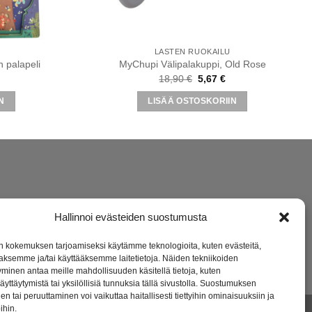
LASTEN RUOKAILU
 palapeli
MyChupi Välipalakuppi, Old Rose
äinen
ykyinen
Alkuperäinen
Nykyinen
18,90
€
5,67
€
inta
hinta
hinta
n:
oli:
on:
N
LISÄÄ OSTOSKORIIN
.
,47 €.
18,90 €.
5,67 €.
Hallinnoi evästeiden suostumusta
 kokemuksen tarjoamiseksi käytämme teknologioita, kuten evästeitä,
aaksemme ja/tai käyttääksemme laitetietoja. Näiden tekniikoiden
minen antaa meille mahdollisuuden käsitellä tietoja, kuten
äyttäytymistä tai yksilöllisiä tunnuksia tällä sivustolla. Suostumuksen
en tai peruuttaminen voi vaikuttaa haitallisesti tiettyihin ominaisuuksiin ja
ihin.