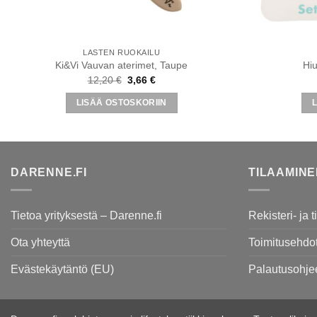
LASTEN RUOKAILU
Ki&Vi Vauvan aterimet, Taupe
Hiu
Alkuperäinen
Nykyinen
12,20
€
3,66
€
hinta
hinta
oli:
on:
LISÄÄ OSTOSKORIIN
12,20 €.
3,66 €.
DARENNE.FI
TILAAMIN
Tietoa yrityksestä – Darenne.fi
Rekisteri- ja 
Ota yhteyttä
Toimitusehdo
Evästekäytäntö (EU)
Palautusohje