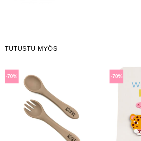
TUTUSTU MYÖS
-70%
-70%
Lisää
toivomuslistalle