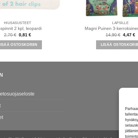
HIUSASUSTEET
LAPSILLE
spinnit 2 kpl, leopardi
Magni Puinen 3-kerroksinen
Alkuperäinen
Nykyinen
Alkuper
N
2,70
€
0,81
€
14,90
€
4,47
€
hinta
hinta
hinta
h
oli:
on:
oli:
o
LISÄÄ OSTOSKORIIN
LISÄÄ OSTOSKORII
2,70 €.
0,81 €.
14,90 €
4
EN
tietosuojaseloste
t
Parhaan
tallent
et
hyväksy
selausk
jättämin
toiminto