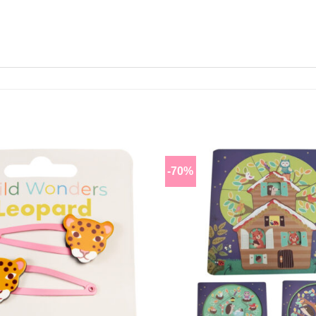
-70%
Lisää
toivomuslistalle