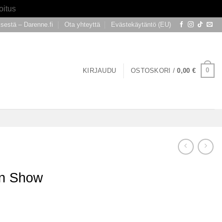
oitus
ksestä – Darenne.fi
Ota yhteyttä
Evästekäytäntö (EU)
0
KIRJAUDU
OSTOSKORI /
0,00
€
in Show