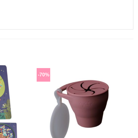
-70%
Lisää
Lisää
toivomuslistalle
toivomuslistalle