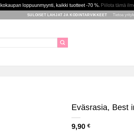
kokaupan loppuunmyynti, kaikki tuotteet -70 %.
Piilota tämä ilm
Tietoa yrity
SULOISET LAHJAT JA KODINTARVIKKEET
Eväsrasia, Best 
Lisää
9,90
toivomuslistalle
€