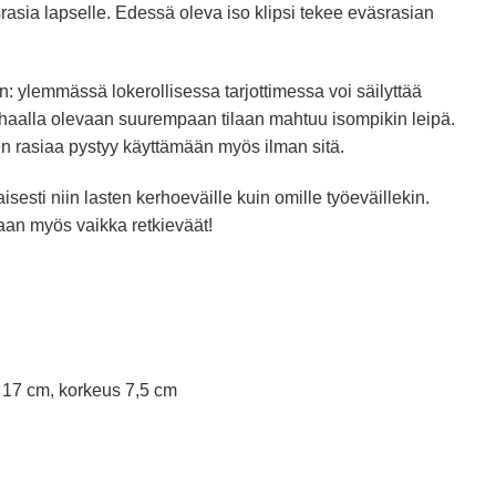
asia lapselle. Edessä oleva iso klipsi tekee eväsrasian
: ylemmässä lokerollisessa tarjottimessa voi säilyttää
lhaalla olevaan suurempaan tilaan mahtuu isompikin leipä.
ten rasiaa pystyy käyttämään myös ilman sitä.
esti niin lasten kerhoeväille kuin omille työeväillekin.
an myös vaikka retkieväät!
s 17 cm, korkeus 7,5 cm