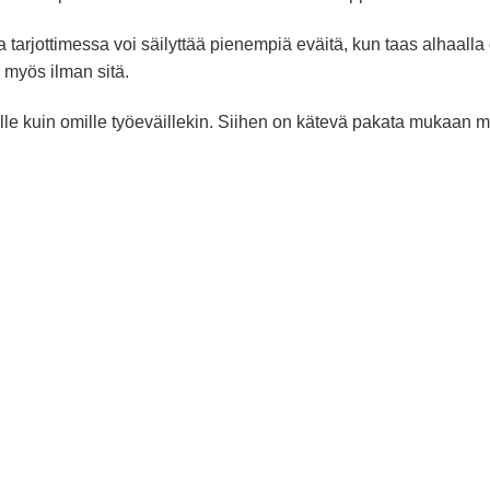
 tarjottimessa voi säilyttää pienempiä eväitä, kun taas alhaall
 myös ilman sitä.
lle kuin omille työeväillekin. Siihen on kätevä pakata mukaan m