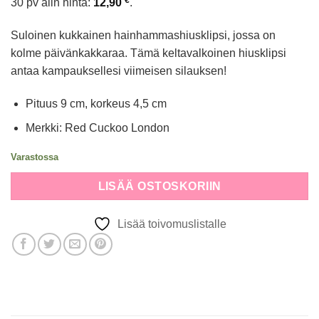
30 pv alin hinta:
12,90
.
oli:
on:
12,90 €.
3,87 €.
Suloinen kukkainen hainhammashiusklipsi, jossa on
kolme päivänkakkaraa. Tämä keltavalkoinen hiusklipsi
antaa kampauksellesi viimeisen silauksen!
Pituus 9 cm, korkeus 4,5 cm
Merkki: Red Cuckoo London
Varastossa
Alternative:
LISÄÄ OSTOSKORIIN
Lisää toivomuslistalle