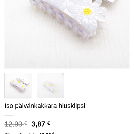
Iso päivänkakkara hiusklipsi
Alkuperäinen
Nykyinen
12,90
3,87
€
€
hinta
hinta
€