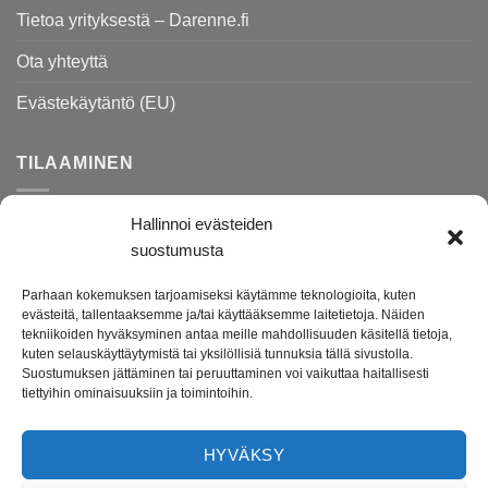
Tietoa yrityksestä – Darenne.fi
Ota yhteyttä
Evästekäytäntö (EU)
TILAAMINEN
Hallinnoi evästeiden
Rekisteri- ja tietosuojaseloste
suostumusta
Toimitusehdot
Parhaan kokemuksen tarjoamiseksi käytämme teknologioita, kuten
Palautusohjeet
evästeitä, tallentaaksemme ja/tai käyttääksemme laitetietoja. Näiden
tekniikoiden hyväksyminen antaa meille mahdollisuuden käsitellä tietoja,
kuten selauskäyttäytymistä tai yksilöllisiä tunnuksia tällä sivustolla.
Suostumuksen jättäminen tai peruuttaminen voi vaikuttaa haitallisesti
Darenne.fi on lahjatavara- ja lifestyleputiikki verkossa.
tiettyihin ominaisuuksiin ja toimintoihin.
Tuotevalikoimasta löydät ihanat lahjatavarat ja kodin tarvikkeet
etenkin lapsille ja lapsiperheille. Verkkokauppamme on avoinna
HYVÄKSY
ympäri vuorokauden ja toimitusaika tuotteillemme on vain 1-4