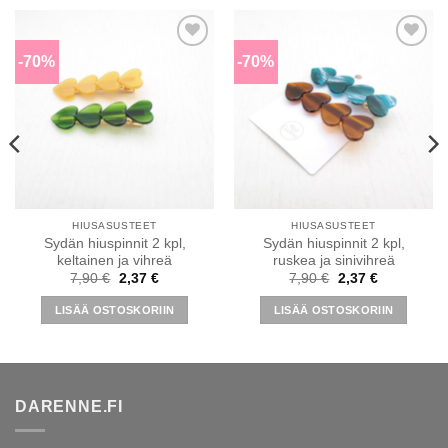
-70%
-70%
Lisää
Lisää
toivomuslistalle
toivomuslistalle
HIUSASUSTEET
HIUSASUSTEET
Sydän hiuspinnit 2 kpl,
Sydän hiuspinnit 2 kpl,
keltainen ja vihreä
ruskea ja sinivihreä
Alkuperäinen
Nykyinen
Alkuperäinen
Nykyinen
7,90
€
2,37
€
7,90
€
2,37
€
hinta
hinta
hinta
hinta
oli:
on:
oli:
on:
LISÄÄ OSTOSKORIIN
LISÄÄ OSTOSKORIIN
7,90 €.
2,37 €.
7,90 €.
2,37 €.
DARENNE.FI