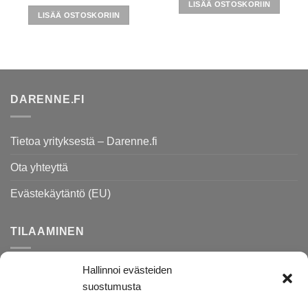
hinta
hinta
LISÄÄ OSTOSKORIIN
14,90 €.
4,47 €.
oli:
on:
LISÄÄ OSTOSKORIIN
5,90 €.
1,77 €.
DARENNE.FI
Tietoa yrityksestä – Darenne.fi
Ota yhteyttä
Evästekäytäntö (EU)
TILAAMINEN
Hallinnoi evästeiden
Rekisteri- ja tietosuojaseloste
suostumusta
Toimitusehdot