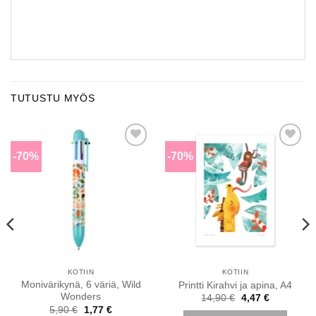
TUTUSTU MYÖS
-70%
-70%
Lisää
Lisää
toivomuslistalle
toivomuslistalle
KOTIIN
KOTIIN
Monivärikynä, 6 väriä, Wild
Printti Kirahvi ja apina, A4
Wonders
Alkuperäinen
Nykyinen
14,90
€
4,47
€
hinta
hinta
Alkuperäinen
Nykyinen
5,90
€
1,77
€
oli:
on: