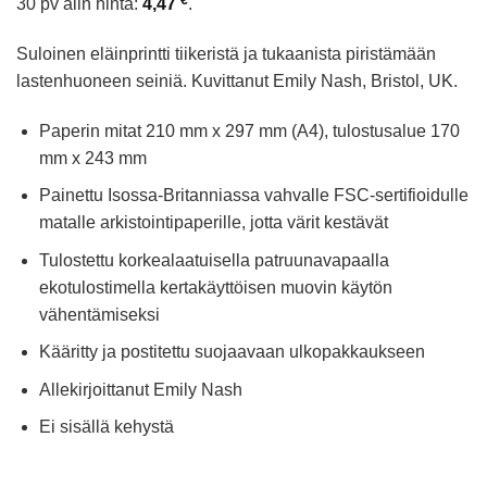
30 pv alin hinta:
4,47
.
oli:
on:
14,90 €.
4,47 €.
Suloinen eläinprintti tiikeristä ja tukaanista piristämään
lastenhuoneen seiniä. Kuvittanut Emily Nash, Bristol, UK.
Paperin mitat 210 mm x 297 mm (A4), tulostusalue 170
mm x 243 mm
Painettu Isossa-Britanniassa vahvalle FSC-sertifioidulle
matalle arkistointipaperille, jotta värit kestävät
Tulostettu korkealaatuisella patruunavapaalla
ekotulostimella kertakäyttöisen muovin käytön
vähentämiseksi
Kääritty ja postitettu suojaavaan ulkopakkaukseen
Allekirjoittanut Emily Nash
Ei sisällä kehystä