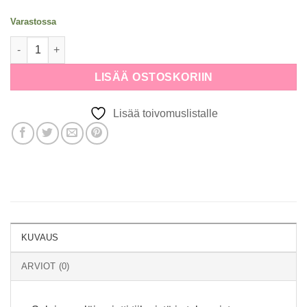
Varastossa
Printti Tiikeri ja tukaani, A4 määrä
Alternative:
LISÄÄ OSTOSKORIIN
Lisää toivomuslistalle
KUVAUS
ARVIOT (0)