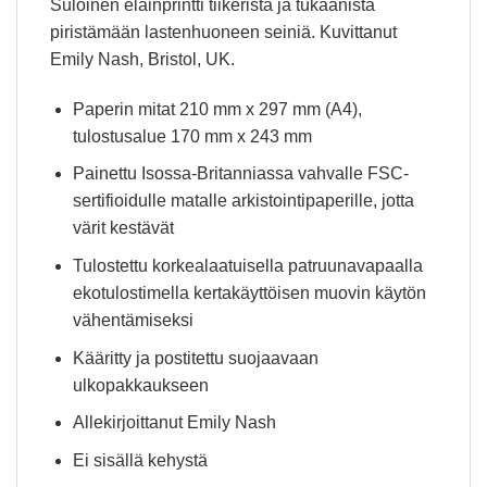
Suloinen eläinprintti tiikeristä ja tukaanista
piristämään lastenhuoneen seiniä. Kuvittanut
Emily Nash, Bristol, UK.
Paperin mitat 210 mm x 297 mm (A4),
tulostusalue 170 mm x 243 mm
Painettu Isossa-Britanniassa vahvalle FSC-
sertifioidulle matalle arkistointipaperille, jotta
värit kestävät
Tulostettu korkealaatuisella patruunavapaalla
ekotulostimella kertakäyttöisen muovin käytön
vähentämiseksi
Kääritty ja postitettu suojaavaan
ulkopakkaukseen
Allekirjoittanut Emily Nash
Ei sisällä kehystä