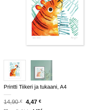
Printti Tiikeri ja tukaani, A4
Alkuperäinen
Nykyinen
14,90
4,47
€
€
hinta
hinta
€