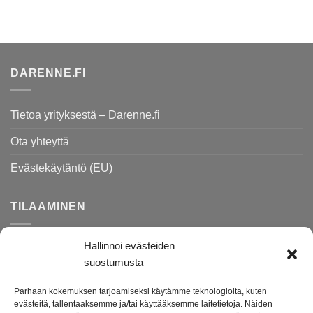
DARENNE.FI
Tietoa yrityksestä – Darenne.fi
Ota yhteyttä
Evästekäytäntö (EU)
TILAAMINEN
Hallinnoi evästeiden
Rekisteri- ja tietosuojaseloste
suostumusta
Toimitusehdot
Parhaan kokemuksen tarjoamiseksi käytämme teknologioita, kuten
Palautusohjeet
evästeitä, tallentaaksemme ja/tai käyttääksemme laitetietoja. Näiden