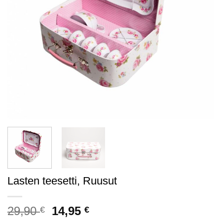
Lasten teesetti, Ruusut
Alkuperäinen
Nykyinen
29,90
14,95
€
€