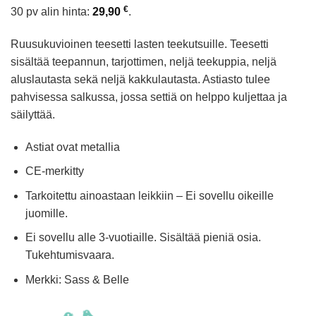
hinta
hinta
€
30 pv alin hinta:
29,90
.
oli:
on:
29,90 €.
14,95 €.
Ruusukuvioinen teesetti lasten teekutsuille. Teesetti
sisältää teepannun, tarjottimen, neljä teekuppia, neljä
aluslautasta sekä neljä kakkulautasta. Astiasto tulee
pahvisessa salkussa, jossa settiä on helppo kuljettaa ja
säilyttää.
Astiat ovat metallia
CE-merkitty
Tarkoitettu ainoastaan leikkiin – Ei sovellu oikeille
juomille.
Ei sovellu alle 3-vuotiaille. Sisältää pieniä osia.
Tukehtumisvaara.
Merkki: Sass & Belle