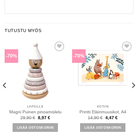
TUTUSTU MYÖS
-70%
-70%
Lisää
Lisää
toivomuslistalle
toivomuslistalle
LAPSILLE
KOTIIN
Magni Puinen pinoamislelu
Printti Eläinmuusikot, A4
Alkuperäinen
Nykyinen
Alkuperäinen
Nykyinen
29,90
€
8,97
€
14,90
€
4,47
€
hinta
hinta
hinta
hinta
oli:
on:
oli:
on:
LISÄÄ OSTOSKORIIN
LISÄÄ OSTOSKORIIN
29,90 €.
8,97 €.
14,90 €.
4,47 €.