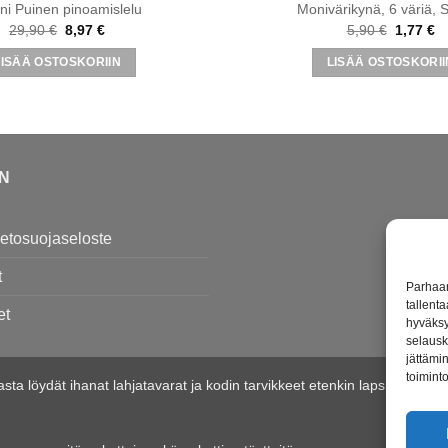
i Puinen pinoamislelu
Monivärikynä, 6 väriä, 
Alkuperäinen
Nykyinen
Alkuper
N
29,90
€
8,97
€
5,90
€
1,77
€
hinta
hinta
hinta
hi
oli:
on:
oli:
on
LISÄÄ OSTOSKORIIN
LISÄÄ OSTOSKORII
29,90 €.
8,97 €.
5,90 €.
1,
EN
tietosuojaseloste
t
Parhaan
tallent
et
hyväksy
selausk
jättämin
toiminto
imasta löydät ihanat lahjatavarat ja kodin tarvikkeet etenkin lapsille j