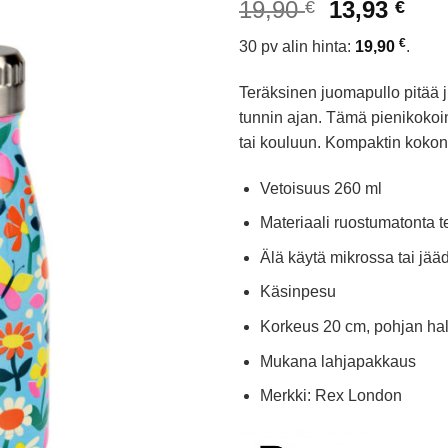
Alkuperäi
Nyk
19,90
13,93
€
€
hinta
hin
€
30 pv alin hinta:
19,90
.
oli:
on:
19,90 €.
13,9
Teräksinen juomapullo pitää 
tunnin ajan. Tämä pienikokoin
tai kouluun. Kompaktin kokons
Vetoisuus 260 ml
Materiaali ruostumatonta t
Älä käytä mikrossa tai jää
Käsinpesu
Korkeus 20 cm, pohjan hal
Mukana lahjapakkaus
Merkki: Rex London