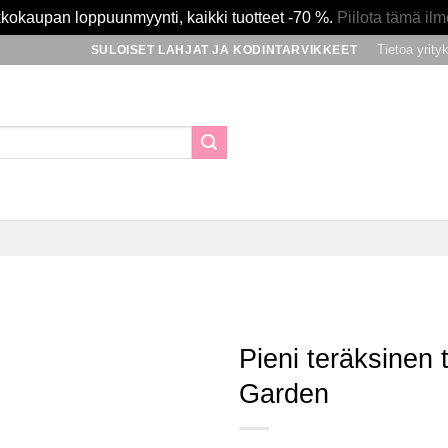
kokaupan loppuunmyynti, kaikki tuotteet -70 %.
Piilota tämä ilm
Tietoa yrity
SULOISET LAHJAT JA KODINTARVIKKEET
Pieni teräksinen 
Garden
Lisää
toivomuslistalle