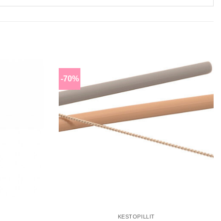
-70%
Lisää
Lisää
toivomuslistalle
toivomuslistalle
KESTOPILLIT