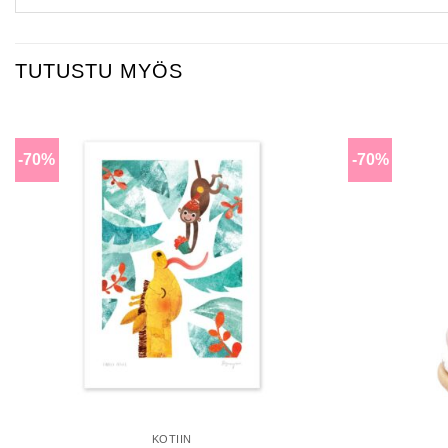
TUTUSTU MYÖS
-70%
-70%
Lisää
toivomuslistalle
KOTIIN