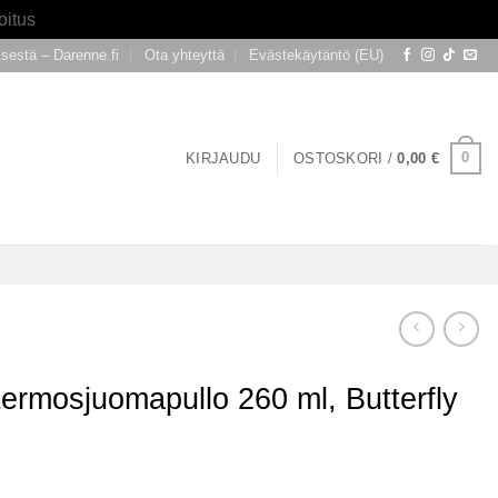
oitus
ksestä – Darenne.fi
Ota yhteyttä
Evästekäytäntö (EU)
0
KIRJAUDU
OSTOSKORI /
0,00
€
termosjuomapullo 260 ml, Butterfly