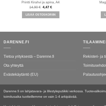
Printti Kirahvi ja apina, A4
Magn
Alkuperäinen
Nykyinen
14,90
€
4,47
€
hinta
hinta
oli:
on:
LISÄÄ OSTOSKORIIN
14,90 €.
4,47 €.
DARENNE.FI
TILAAMIN
Tietoa yrityksestä – Darenne.fi
Rekisteri- ja 
Ota yhteyttä
Toimitusehdo
Evästekäytäntö (EU)
Palautusohje
Darenne.fi on lahjatavara- ja lifestyleputiikki verkossa. Tuotevaliko
toimitusaika tuotteillemme on vain 1-4 arkipäivää.