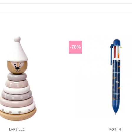
-70%
Lisää
toivomuslistalle
LAPSILLE
KOTIIN