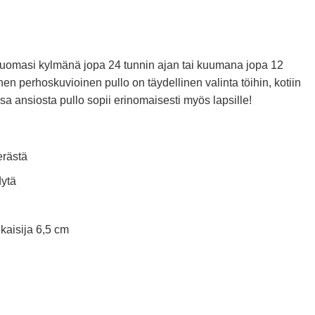
nen
yinen
ta
3 €.
juomasi kylmänä jopa 24 tunnin ajan tai kuumana jopa 12
en perhoskuvioinen pullo on täydellinen valinta töihin, kotiin
a ansiosta pullo sopii erinomaisesti myös lapsille!
erästä
dytä
kaisija 6,5 cm