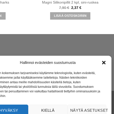
Sharks
Magni Silikonipillit 2 kpl, sini-ruskea
äinen
ykyinen
Alkuperäinen
Nykyinen
7,90
€
2,37
€
nta
hinta
hinta
:
oli:
on:
N
LISÄÄ OSTOSKORIIN
77 €.
7,90 €.
2,37 €.
Hallinnoi evästeiden suostumusta
 kokemuksen tarjoamiseksi käytämme teknologioita, kuten evästeitä,
aaksemme ja/tai käyttääksemme laitetietoja. Näiden tekniikoiden
minen antaa meille mahdollisuuden käsitellä tietoja, kuten
äyttäytymistä tai yksilöllisiä tunnuksia tällä sivustolla. Suostumuksen
en tai peruuttaminen voi vaikuttaa haitallisesti tiettyihin ominaisuuksiin ja
ihin.
a lapsiperheille. Verkkokauppamme on avoinna ympäri vuorokauden ja
HYVÄKSY
KIELLÄ
NÄYTÄ ASETUKSET