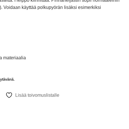
stetta. Helppo kiinnittää. Pinnaheijastin sopii normaaleihin
. Voidaan käyttää polkupyörän lisäksi esimerkiksi
 materiaalia
yytävänä.
Lisää toivomuslistalle