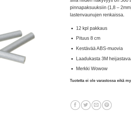
sillä niiden näkyvyys on 360 a
pinnapaksuuksiin (1,8 – 2mm)
lastenvaunujen renkaissa.
12 kpl pakkaus
Pituus 8 cm
Kestävää ABS-muovia
Laadukasta 3M heijastavaa
Merkki Wowow
Tuotetta ei ole varastossa eikä m
Alternative: