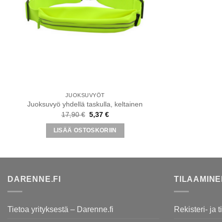
JUOKSUVYÖT
Juoksuvyö yhdellä taskulla, keltainen
Alkuperäinen
Nykyinen
17,90
€
5,37
€
hinta
hinta
oli:
on:
LISÄÄ OSTOSKORIIN
17,90 €.
5,37 €.
DARENNE.FI
TILAAMIN
Tietoa yrityksestä – Darenne.fi
Rekisteri- ja 