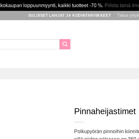
kokaupan loppuunmyynti, kaikki tuotteet -70 %.
Piilota tämä ilm
Tietoa yrity
SULOISET LAHJAT JA KODINTARVIKKEET
Pinnaheijastimet
Lisää
toivomuslistalle
Polkupyörän pinnoihin kiinnite