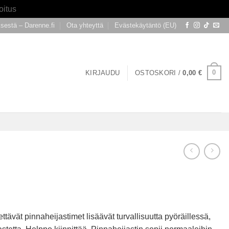
oitus
ksestä – Darenne.fi
Ota yhteyttä
Evästekäytäntö (EU)
0
KIRJAUDU
OSTOSKORI /
0,00
€
ttävät pinnaheijastimet lisäävät turvallisuutta pyöräillessä,