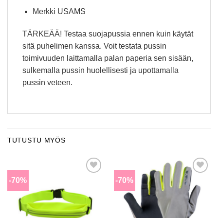
Merkki USAMS
​TÄRKEÄÄ! Testaa suojapussia ennen kuin käytät
sitä puhelimen kanssa. Voit testata pussin
toimivuuden laittamalla palan paperia sen sisään,
sulkemalla pussin huolellisesti ja upottamalla
pussin veteen.
TUTUSTU MYÖS
-70%
-70%
Lisää
Lisää
toivomuslistalle
toivomuslistalle