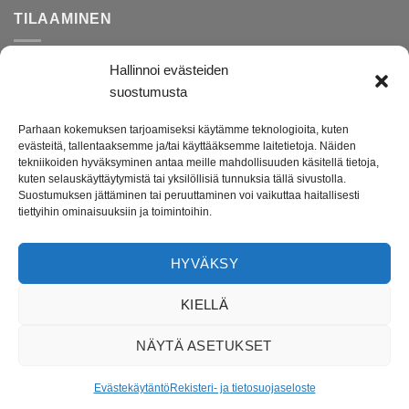
TILAAMINEN
Hallinnoi evästeiden
Rekisteri- ja tietosuojaseloste
suostumusta
Toimitusehdot
Parhaan kokemuksen tarjoamiseksi käytämme teknologioita, kuten
Palautusohjeet
evästeitä, tallentaaksemme ja/tai käyttääksemme laitetietoja. Näiden
tekniikoiden hyväksyminen antaa meille mahdollisuuden käsitellä tietoja,
kuten selauskäyttäytymistä tai yksilöllisiä tunnuksia tällä sivustolla.
Suostumuksen jättäminen tai peruuttaminen voi vaikuttaa haitallisesti
Darenne.fi on lahjatavara- ja lifestyleputiikki verkossa.
tiettyihin ominaisuuksiin ja toimintoihin.
Tuotevalikoimasta löydät ihanat lahjatavarat ja kodin tarvikkeet
etenkin lapsille ja lapsiperheille. Verkkokauppamme on avoinna
HYVÄKSY
ympäri vuorokauden ja toimitusaika tuotteillemme on vain 1-4
arkipäivää.
KIELLÄ
Uusiokäytämme pakkausmateriaaleissa mahdollisimman paljon
NÄYTÄ ASETUKSET
meille saapuneitä paketteja sekä pakettien täytteitä.
Evästekäytäntö
Rekisteri- ja tietosuojaseloste
Copyright © 2025 Darenne.fi