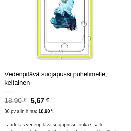
Vedenpitävä suojapussi puhelimelle,
keltainen
Alkuperäinen
Nykyinen
18,90
5,67
€
€
hinta
hinta
€
30 pv alin hinta:
18,90
.
oli:
on:
18,90 €.
5,67 €.
Laadukas vedenpitävä suojapussi, jonka sisälle