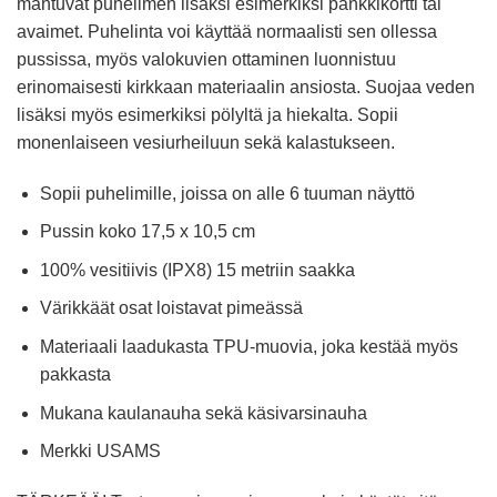
mahtuvat puhelimen lisäksi esimerkiksi pankkikortti tai
avaimet. Puhelinta voi käyttää normaalisti sen ollessa
pussissa, myös valokuvien ottaminen luonnistuu
erinomaisesti kirkkaan materiaalin ansiosta. Suojaa veden
lisäksi myös esimerkiksi pölyltä ja hiekalta. Sopii
monenlaiseen vesiurheiluun sekä kalastukseen.
Sopii puhelimille, joissa on alle 6 tuuman näyttö
Pussin koko 17,5 x 10,5 cm
100% vesitiivis (IPX8) 15 metriin saakka
Värikkäät osat loistavat pimeässä
Materiaali laadukasta TPU-muovia, joka kestää myös
pakkasta
Mukana kaulanauha sekä käsivarsinauha
Merkki USAMS