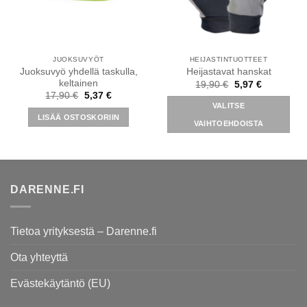
JUOKSUVYÖT
HEIJASTINTUOTTEET
Juoksuvyö yhdellä taskulla,
Heijastavat hanskat
keltainen
Alkuperäinen
Nykyinen
19,90
€
5,97
€
hinta
hinta
Alkuperäinen
Nykyinen
17,90
€
5,37
€
oli:
on:
hinta
hinta
VALITSE
19,90 €.
5,97 €.
oli:
on:
LISÄÄ OSTOSKORIIN
17,90 €.
5,37 €.
VAIHTOEHDOISTA
Tällä
tuotteella
on
useampi
DARENNE.FI
muunnelma.
Voit
tehdä
Tietoa yrityksestä – Darenne.fi
valinnat
tuotteen
Ota yhteyttä
sivulla.
Evästekäytäntö (EU)