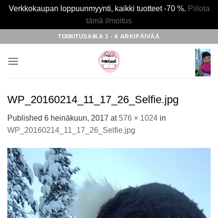
Verkkokaupan loppuunmyynti, kaikki tuotteet -70 %.
Piilota
tämä ilmoitus
Skip
TOIMITUSAIKA 1 - 4 ARKIPÄIVÄÄ
to
content
WP_20160214_11_17_26_Selfie.jpg
Published
6 heinäkuun, 2017
at
576 × 1024
in
WP_20160214_11_17_26_Selfie.jpg