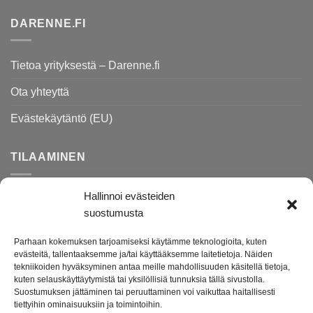
DARENNE.FI
Tietoa yrityksestä – Darenne.fi
Ota yhteyttä
Evästekäytäntö (EU)
TILAAMINEN
Hallinnoi evästeiden
Rekisteri- ja tietosuojaseloste
suostumusta
Toimitusehdot
Parhaan kokemuksen tarjoamiseksi käytämme teknologioita, kuten
Palautusohjeet
evästeitä, tallentaaksemme ja/tai käyttääksemme laitetietoja. Näiden
tekniikoiden hyväksyminen antaa meille mahdollisuuden käsitellä tietoja,
kuten selauskäyttäytymistä tai yksilöllisiä tunnuksia tällä sivustolla.
Suostumuksen jättäminen tai peruuttaminen voi vaikuttaa haitallisesti
Darenne.fi on lahjatavara- ja lifestyleputiikki verkossa.
tiettyihin ominaisuuksiin ja toimintoihin.