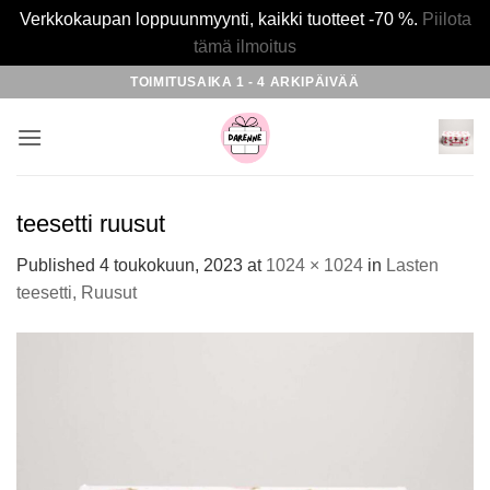
Verkkokaupan loppuunmyynti, kaikki tuotteet -70 %.
Piilota
tämä ilmoitus
Skip
TOIMITUSAIKA 1 - 4 ARKIPÄIVÄÄ
to
content
teesetti ruusut
Published
4 toukokuun, 2023
at
1024 × 1024
in
Lasten
teesetti, Ruusut