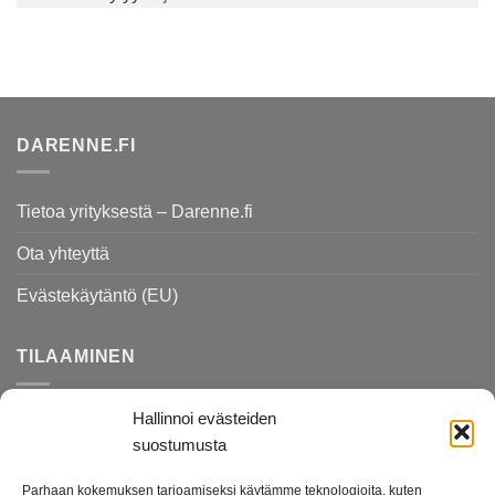
DARENNE.FI
Tietoa yrityksestä – Darenne.fi
Ota yhteyttä
Evästekäytäntö (EU)
TILAAMINEN
Hallinnoi evästeiden
Rekisteri- ja tietosuojaseloste
suostumusta
Toimitusehdot
Parhaan kokemuksen tarjoamiseksi käytämme teknologioita, kuten