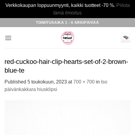
Verkkokaupan loppuunmyynti, kaikki tuotteet -70 %.
Piilota
tämä ilmoitus
Skip
TOIMITUSAIKA 1 - 4 ARKIPÄIVÄÄ
to
content
red-cuckoo-hair-clip-hearts-set-of-2-brown-
blue-te
Published
5 toukokuun, 2023
at
700 × 700
in
Iso
päivänkakkara hiusklipsi