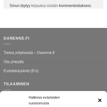
Sinun täytyy
kirjautua sisään
kommentoidaksesi.
DARENNE.FI
Tietoa yrityksestä – Darenne.fi
Ota yhteyttä
Evästekäytäntö (EU)
TILAAMINEN
Hallinnoi evästeiden
Rekisteri- ja tietosuojaseloste
suostumusta