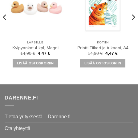
LAPSILLE
KOTIIN
Kylpyankat 4 kpl, Magni
Printti Tiikeri ja tukaani, A4
Alkuperäinen
Nykyinen
Alkuperäinen
Nykyinen
14,90
€
4,47
€
14,90
€
4,47
€
hinta
hinta
hinta
hinta
n
oli:
on:
oli:
on:
LISÄÄ OSTOSKORIIN
LISÄÄ OSTOSKORIIN
14,90 €.
4,47 €.
14,90 €.
4,47 €.
DARENNE.FI
Tietoa yrityksestä – Darenne.fi
Ota yhteyttä