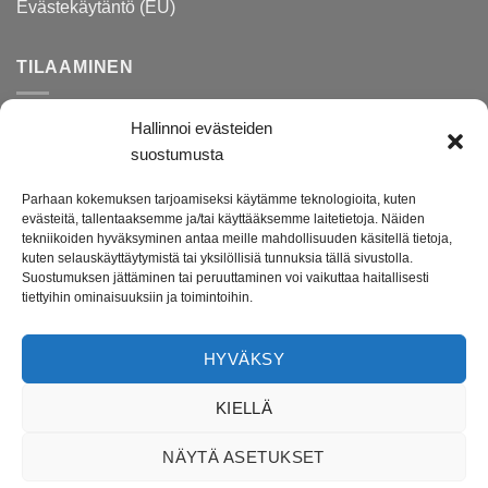
Evästekäytäntö (EU)
TILAAMINEN
Hallinnoi evästeiden
Rekisteri- ja tietosuojaseloste
suostumusta
Toimitusehdot
Parhaan kokemuksen tarjoamiseksi käytämme teknologioita, kuten
Palautusohjeet
evästeitä, tallentaaksemme ja/tai käyttääksemme laitetietoja. Näiden
tekniikoiden hyväksyminen antaa meille mahdollisuuden käsitellä tietoja,
kuten selauskäyttäytymistä tai yksilöllisiä tunnuksia tällä sivustolla.
Suostumuksen jättäminen tai peruuttaminen voi vaikuttaa haitallisesti
Darenne.fi on lahjatavara- ja lifestyleputiikki verkossa.
tiettyihin ominaisuuksiin ja toimintoihin.
Tuotevalikoimasta löydät ihanat lahjatavarat ja kodin tarvikkeet
etenkin lapsille ja lapsiperheille. Verkkokauppamme on avoinna
HYVÄKSY
ympäri vuorokauden ja toimitusaika tuotteillemme on vain 1-4
arkipäivää.
KIELLÄ
Uusiokäytämme pakkausmateriaaleissa mahdollisimman paljon
NÄYTÄ ASETUKSET
meille saapuneitä paketteja sekä pakettien täytteitä.