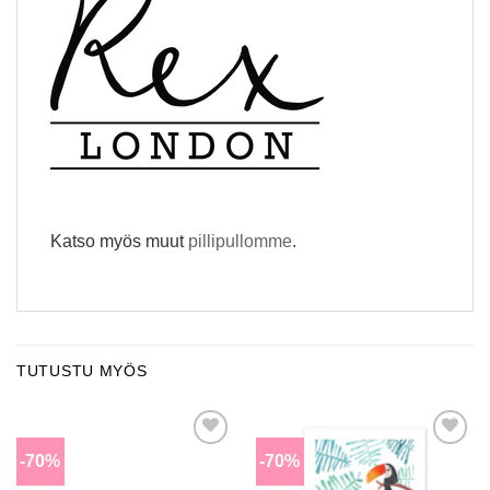
Katso myös muut
pillipullomme
.
TUTUSTU MYÖS
-70%
-70%
Lisää
Lisää
toivomuslistalle
toivomuslistalle